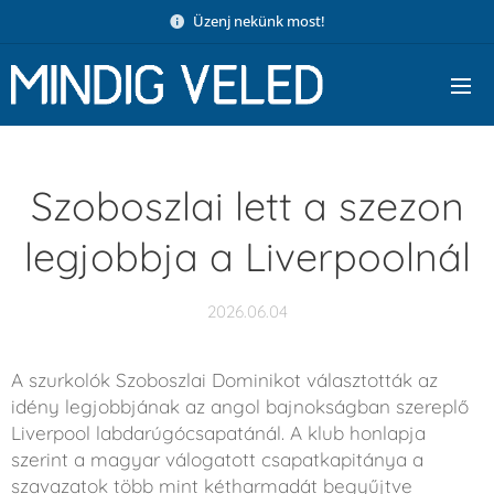
Üzenj nekünk most!
Szoboszlai lett a szezon
legjobbja a Liverpoolnál
2026.06.04
A szurkolók Szoboszlai Dominikot választották az
idény legjobbjának az angol bajnokságban szereplő
Liverpool labdarúgócsapatánál. A klub honlapja
szerint a magyar válogatott csapatkapitánya a
szavazatok több mint kétharmadát begyűjtve