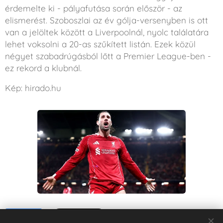
érdemelte ki - pályafutása során először - az
elismerést. Szoboszlai az év gólja-versenyben is ott
van a jelöltek között a Liverpoolnál, nyolc találatára
lehet voksolni a 20-as szűkített listán. Ezek közül
négyet szabadrúgásból lőtt a Premier League-ben -
ez rekord a klubnál.
Kép: hirado.hu
Share