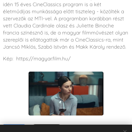
idén 15 éves CineClassics program is a két
életműdíjas munkássága előtt tiszteleg - közölték a
szervezők az MTI-vel. A programban korábban részt
vett Claudia Cardinale olasz és Juliette Binoche
francia színésznő is, de a magyar filmművészet olyan
szereplői is ellátogattak már a CineClassics-ra, mint
Jancsó Miklós, Szabó István és Makk Károly rendező.
Kép: https://magyar.film.hu/
Share