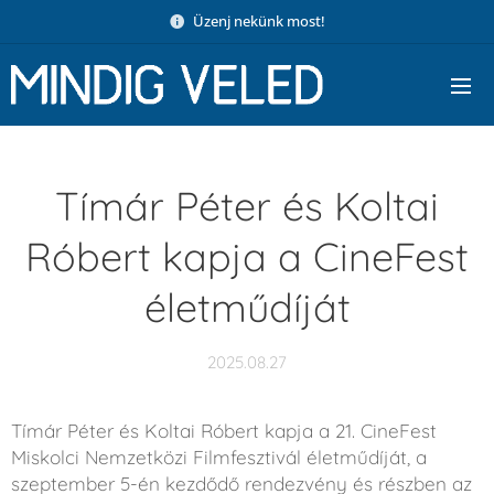
Üzenj nekünk most!
Tímár Péter és Koltai
Róbert kapja a CineFest
életműdíját
2025.08.27
Tímár Péter és Koltai Róbert kapja a 21. CineFest
Miskolci Nemzetközi Filmfesztivál életműdíját, a
szeptember 5-én kezdődő rendezvény és részben az