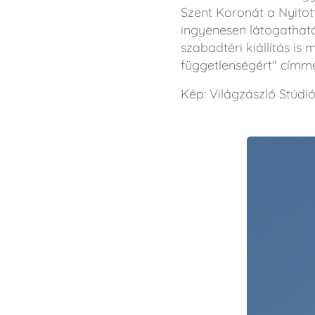
Szent Koronát a Nyito
ingyenesen látogatható
szabadtéri kiállítás i
függetlenségért" címme
Kép: Világzászló Stúdi