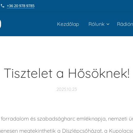
+36 20 978 9785
Kezdőlap
Rólunk
Rádió
Tisztelet a Hősöknek!
2025.10.23
s forradalom és szabadságharc emléknapja, nemzeti ü
enesen megtekinthetik a Díszlépcsőházat, a Kupolacsa