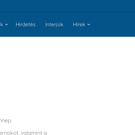
nk
Hirdetés
Interjúk
Hírek
nnep.
rnokot, valamint a