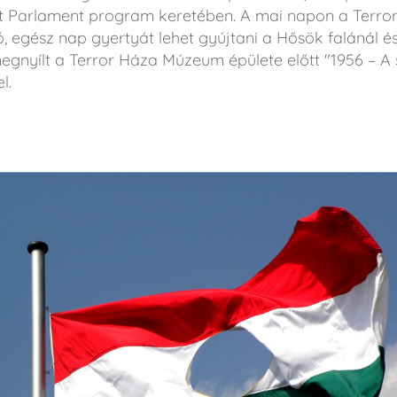
tt Parlament program keretében. A mai napon a Terro
, egész nap gyertyát lehet gyújtani a Hősök falánál és
s megnyílt a Terror Háza Múzeum épülete előtt "1956 – 
l.
ó