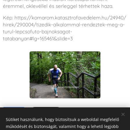
éremmel, oklevéllel és serleggel térhettek haza.
Kép: https://komarom.katasztrofavedelem.hu/24940/
hirek/290004/tizedik-alkalommal-rendeztek-meg-a-
turul-lepcsofuto-bajnoksagot-
tatabanyan#lg=165461&slide=3
Share
Sütiket használunk, hogy biztosítsuk a weboldal megfelelő
működését és biztonságát, valamint hogy a lehető legjobb