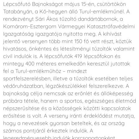
Lépcsőfutó Bajnokságot május 15-én, csütörtökön
Tatabányán, a Kő-hegyen álló Turul-emlékműnél. A
rendezvényt Sári Ákos tűzoltó dandártábornok, a
Komárom-Esztergom Vármegyei Katasztrófavédelmi
Igazgatóság igazgatója nyitotta meg. A kihívást
jelentő versenyen több mint 150 fő vett részt, köztük
hivatásos, önkéntes és létesítményi tűzoltók valamint
civil indulók is. A lépcsőfutók 419 lépcsőfokon és
mintegy 400 méteres emelkedőn keresztül jutottak
fel a Turul-emlékműhöz – mindezt
sportfelszerelésben, illetve a tűzoltók esetében teljes
védőruházatban, légzőkészülékkel felszerelkezve. A
bajnokság célja nemcsak az erőnlét és állóképesség
próbára tétele, hanem a sportos, egészséges életmód
népszerűsítése és a közösségek közötti kapcsolatok
erősítése is volt. A verseny iránti érdeklődést mutatja,
hogy a nevezések gyorsan beteltek, és az ország
számos pontjáról érkeztek indulók. A
legeredményesebb indulók korcsoportonként