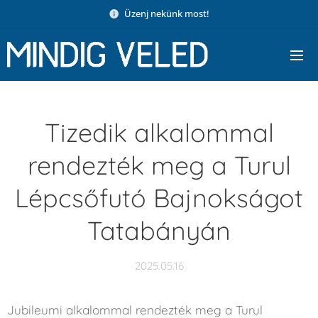
Üzenj nekünk most!
Tizedik alkalommal
rendezték meg a Turul
Lépcsőfutó Bajnokságot
Tatabányán
2025.05.16
Jubileumi alkalommal rendezték meg a Turul