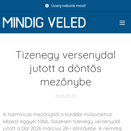
Üzenj nekünk most!
Tizenegy versenydal
jutott a döntős
mezőnybe
2026.03.23
A harmincas mezőnyből a korábbi műsorokhoz
képest eggyel több, összesen tizenegy versenydal
jutott a Dal 2026 március 28-i döntőjébe. A nemrég