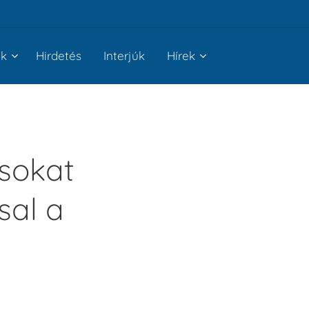
nk
Hirdetés
Interjúk
Hírek
asokat
sal a