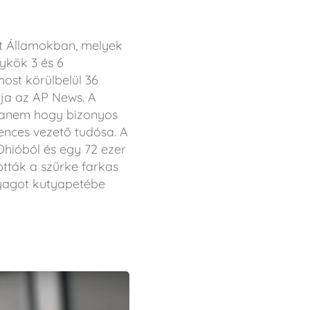
lt Államokban, melyek
ykök 3 és 6
ost körülbelül 36
rja az AP News. A
 hanem hogy bizonyos
iences vezető tudósa. A
Ohióból és egy 72 ezer
tták a szürke farkas
nyagot kutyapetébe