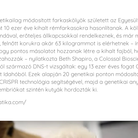
tikailag módosított farkaskölyök született az Egyesü
t 10 ezer éve kihalt rémfarkasokra hasonlítanak. A köl
dával, erőteljes állkapcsokkal rendelkeznek, és már m
elnőtt korukra akár 63 kilogrammot is elérhetnek – í
hogy pontos másolatot hozzanak létre a kihalt fajból,
sszahozzák – nyilatkozta Beth Shapiro, a Colossal Biosc
ból származó DNS-t vizsgáltak: egy 13 ezer éves fogat 
 Idahóból. Ezek alapján 20 genetikai ponton módosíto
 CRISPR technológia segítségével, majd a genetikai a
ő embriókat szintén kutyák hordozták ki.
atika.com/