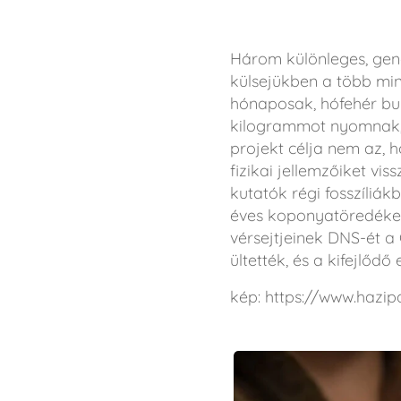
Három különleges, gene
külsejükben a több min
hónaposak, hófehér bun
kilogrammot nyomnak, f
projekt célja nem az, 
fizikai jellemzőiket vi
kutatók régi fosszíliák
éves koponyatöredéket
vérsejtjeinek DNS-ét a
ültették, és a kifejlőd
kép: https://www.hazip