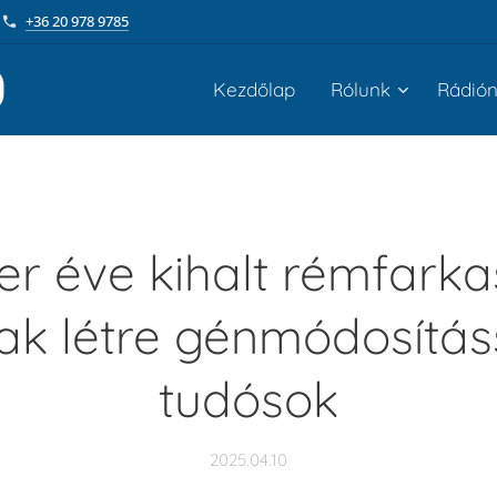
+36 20 978 9785
Kezdőlap
Rólunk
Rádió
er éve kihalt rémfark
ak létre génmódosítás
tudósok
2025.04.10