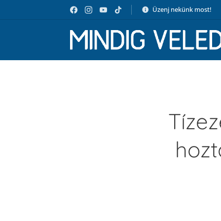
Üzenj nekünk most!
Tízez
hozt