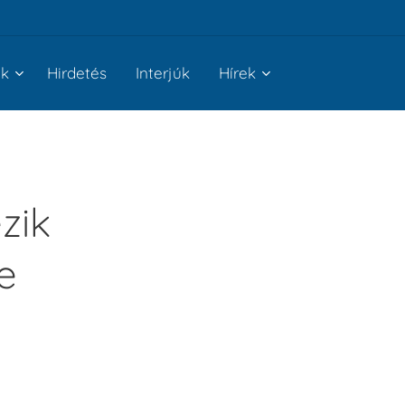
nk
Hirdetés
Interjúk
Hírek
zik
e