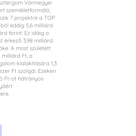
-Esztergom Vármegyei
ert szemléletformáló,
ezik 7 projektre a TOP
ól eddig 5,6 milliárd
d forint. Ez idáig a
t érkező 3,98 milliárd
ke. A most született
milliárd Ft, a
galom kialakítására 1,3
ezer Ft szolgál. Ezeken
lió Ft-ot hátrányos
yáért
ére.