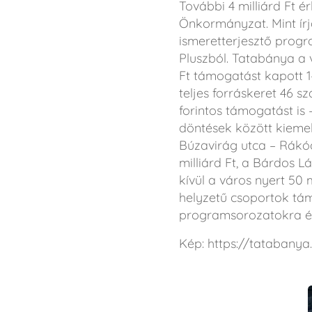
További 4 milliárd Ft
Önkormányzat. Mint írjá
ismeretterjesztő progr
Pluszból. Tatabánya a 
Ft támogatást kapott 14
teljes forráskeret 46 s
forintos támogatást is
döntések között kiemelk
Búzavirág utca – Rákócz
milliárd Ft, a Bárdos L
kívül a város nyert 50 m
helyzetű csoportok tá
programsorozatokra és 
Kép: https://tatabanya