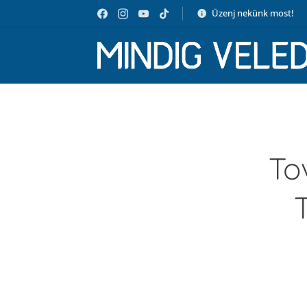
Üzenj nekünk most!
To