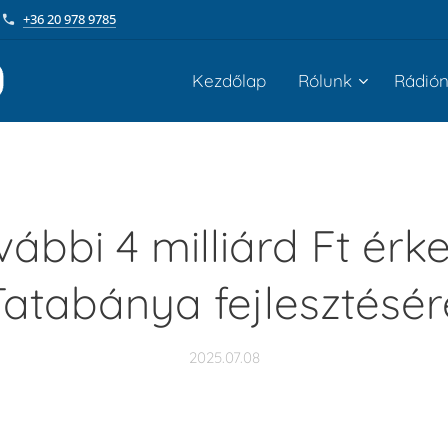
+36 20 978 9785
Kezdőlap
Rólunk
Rádió
vábbi 4 milliárd Ft érke
Tatabánya fejlesztésér
2025.07.08