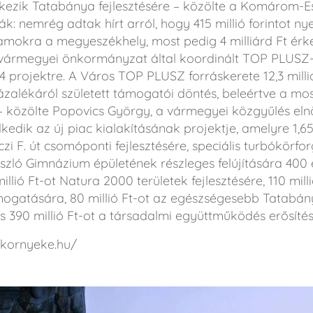
 érkezik Tatabánya fejlesztésére – közölte a Komárom
k: nemrég adtak hírt arról, hogy 415 millió forintot ny
amokra a megyeszékhely, most pedig 4 milliárd Ft érk
vármegyei önkormányzat által koordinált TOP PLUSZ-b
 projektre. A Város TOP PLUSZ forráskerete 12,3 milliár
zázalékáról született támogatói döntés, beleértve a mos
 – közölte Popovics György, a vármegyei közgyűlés elnö
edik az új piac kialakításának projektje, amelyre 1,65 
i F. út csomóponti fejlesztésére, speciális turbókörfor
ászló Gimnázium épületének részleges felújítására 400 
illió Ft-ot Natura 2000 területek fejlesztésére, 110 mil
mogatására, 80 millió Ft-ot az egészségesebb Tatabán
390 millió Ft-ot a társadalmi együttműködés erősítés
.kornyeke.hu/